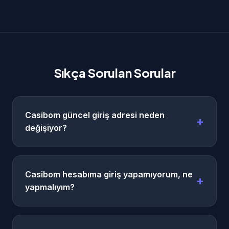
Sıkça Sorulan Sorular
Casibom güncel giriş adresi neden
değişiyor?
Casibom hesabıma giriş yapamıyorum, ne
yapmalıyım?