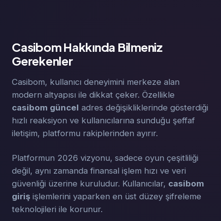
Casibom Hakkında Bilmeniz
Gerekenler
Casibom, kullanıcı deneyimini merkeze alan
modern altyapısı ile dikkat çeker. Özellikle
casibom güncel
adres değişikliklerinde gösterdiği
hızlı reaksiyon ve kullanıcılarına sunduğu şeffaf
iletişim, platformu rakiplerinden ayırır.
Platformun 2026 vizyonu, sadece oyun çeşitliliği
değil, aynı zamanda finansal işlem hızı ve veri
güvenliği üzerine kuruludur. Kullanıcılar,
casibom
giriş
işlemlerini yaparken en üst düzey şifreleme
teknolojileri ile korunur.