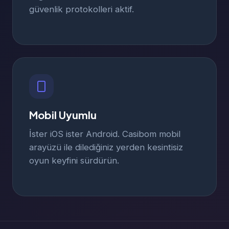
güvenlik protokolleri aktif.
Mobil Uyumlu
İster iOS ister Android. Casibom mobil
arayüzü ile dilediğiniz yerden kesintisiz
oyun keyfini sürdürün.