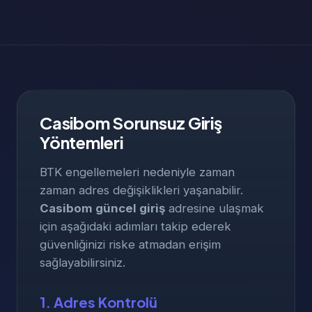
Casibom Sorunsuz Giriş
Yöntemleri
BTK engellemeleri nedeniyle zaman
zaman adres değişiklikleri yaşanabilir.
Casibom güncel giriş
adresine ulaşmak
için aşağıdaki adımları takip ederek
güvenliğinizi riske atmadan erişim
sağlayabilirsiniz.
1. Adres Kontrolü