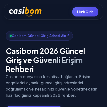
Hızlı Giriş
Casibom Güncel Giriş Adresi Aktif
Casibom 2026 Güncel
Giriş ve
Güvenli Erişim
Rehberi
Casibom dünyasına kesintisiz bağlanın. Erişim
engellerini aşmak, güncel giriş adreslerini
doğrulamak ve hesabınızı güvenle yönetmek için
hazırladığımız kapsamlı 2026 rehberi.