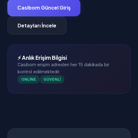
Casibom Güncel Giriş
Detayları İncele
⚡ Anlık Erişim Bilgisi
Casibom erişim adresleri her 15 dakikada bir
kontrol edilmektedir.
ONLINE
GÜVENLI